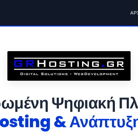
ΑΡ
ωμένη Ψηφιακή Π
osting & Ανάπτυξ