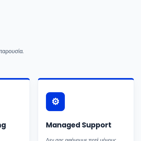
παρουσία.
⚙️
ng
Managed Support
Δεν σας αφήνουμε ποτέ μόνους.